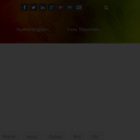
Numerologiya
Yuxu Yozumları
Boylar
Ayaq.
Qulaq.
Baş
Diş.