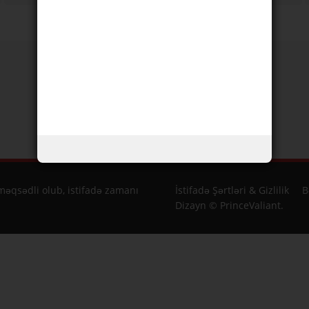
Boyun.
Çiyinlər.
Qarın
Alın
əqsədli olub, istifadə zamanı
İstifadə Şərtləri & Gizlilik
B
Dizayn © PrinceValiant.