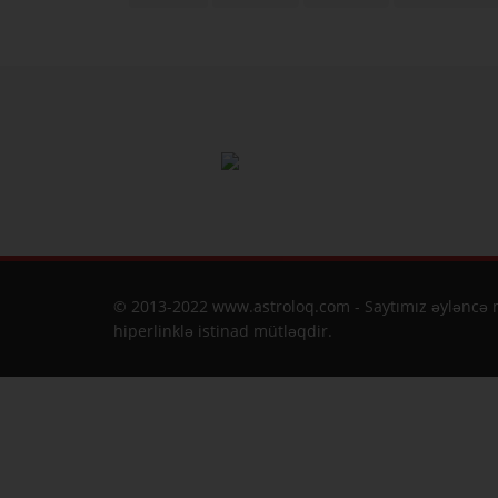
© 2013-2022 www.astroloq.com - Saytımız əyləncə m
hiperlinklə istinad mütləqdir.