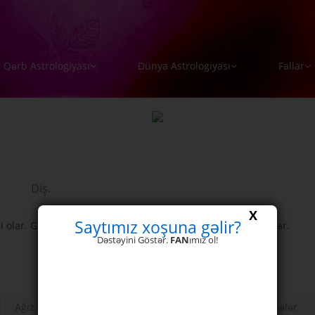
Qərb Astrologiyası
Dünya Astrologiyası
Fallar
Diş.
X
Saytımız xoşuna gəlir?
ərli olar. Güldüyü zaman üst dişləri görünənlər yaxşı ürəkli olar.
Dəstəyini Göstər.
FAN
ımız ol!
Ağız.
Üz.
Burun.
Səs
Xallar
Səyirmələr