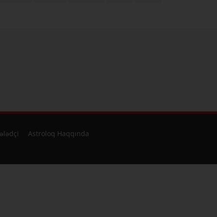
ələdçi
Astroloq Haqqında