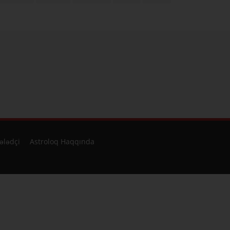
ələdçi
Astroloq Haqqında