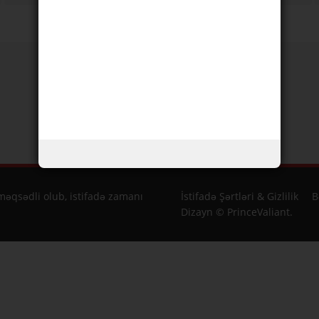
Boyun.
Çiyinlər.
Qarın
Alın
əqsədli olub, istifadə zamanı
İstifadə Şərtləri & Gizlilik
B
Dizayn © PrinceValiant.