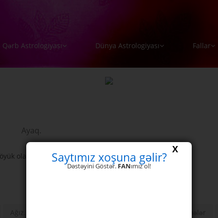
Qərb Astrologiyası
Dünya Astrologiyası
Fallar
Ayaq.
X
Saytımız xoşuna gəlir?
yük olanın qisməti açıq olar.
Dəstəyini Göstər.
FAN
ımız ol!
Ağız.
Üz.
Burun.
Səs
Xallar
Səyirmələr