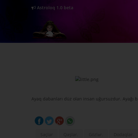
Astroloq 1.0 beta
Ayaq dabanları düz olan insan uğursuzdur. Ayağı bö
Saçlar
Qaşlar.
Gözlər.
Dodaqlar.