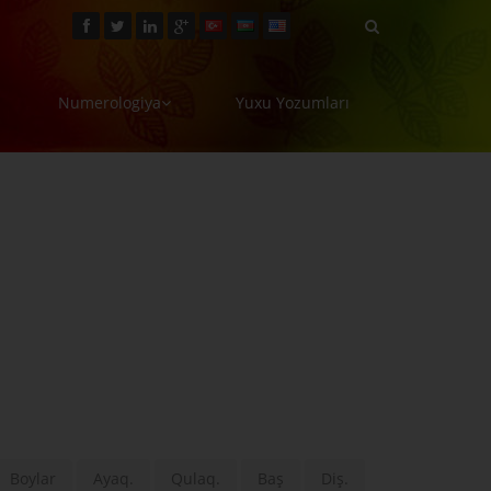
Numerologiya
Yuxu Yozumları
Boylar
Ayaq.
Qulaq.
Baş
Diş.