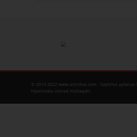
© 2013-2022 www.astroloq.com - Saytımız əyləncə m
hiperlinklə istinad mütləqdir.