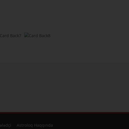
ələdçi
Astroloq Haqqında