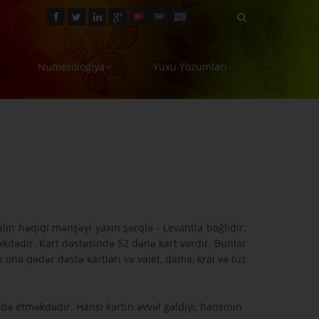
Numerologiya
Yuxu Yozumları
ın həqiqi mənşəyi yaxın şərqlə - Levantla bağlıdır.
kdədir. Kart dəstəsində 52 dənə kart vardır. Bunlar
 ona qədər dəstə kartları və valet, dama, kral və tuz
adə etməkdədir. Hansı kartın əvvəl gəldiyi, hansının