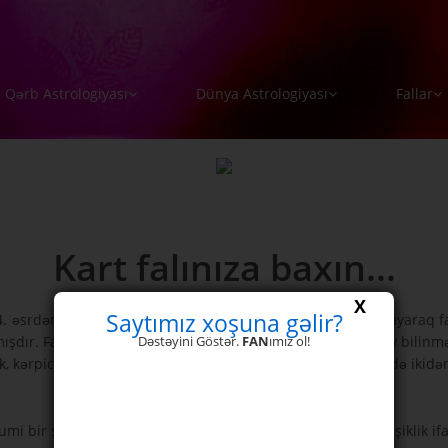
Qərb Astrologiyası
Dünya Astrologiyası
Fallar
Kart falınıza baxın...
X
Saytımız xoşuna gəlir?
 əsrdən etibarən yayıldığını göstərməkdədir. Buna baxmayaraq fal
mışdır. Falın Avropadan əvvəlki forması haqqında çox az şey bilinmə
Dəstəyini Göstər.
FAN
ımız ol!
k, kərpic, xaç və qara ürək olaraq bilinməkdədir. Hər dəstədə ikidən
umi bir şərh hazırlanacaq. Şərh kartların sırasına görə dəyişiklik if