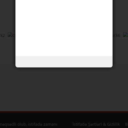
daha sonra gəldiyi əhəmiyyətlidir.
əqsədli olub, istifadə zamanı
İstifadə Şərtləri & Gizlilik
B