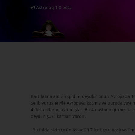
Astroloq 1.0 beta
Kart falına aid ən qədim qeydlər onun Avropada 14.
Səlib yürüşləriylə Avropaya keçmiş və burada yayıl
4 dəstə olaraq ayrılmışlar. Bu 4 dəstədə qırmızı ürə
deyilən şəkil kartları vardır.
Bu falda sizin üçün təsadüfi 7 kart çəkiləcək və üm