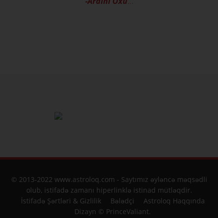
-Ardını Oxu
...
© 2013-2022 www.astroloq.com - Saytımız əyləncə məqsədli
olub, istifadə zamanı hiperlinklə istinad mütləqdir.
İstifadə Şərtləri & Gizlilik
Bələdçi
Astroloq Haqqında
Dizayn © PrinceValiant.