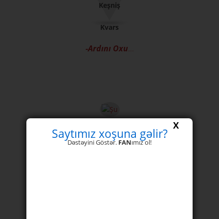
Keşniş
Kvars
-Ardını Oxu
...
X
Saytımız xoşuna gəlir?
Dəstəyini Göstər.
FAN
ımız ol!
Şu
İnanılmaz dərəcədə yaradıcı bir insansınız. Sənət
qabiliyyətlərinizi - istər şəkil çəkmək ...
Limon
Ay daşı