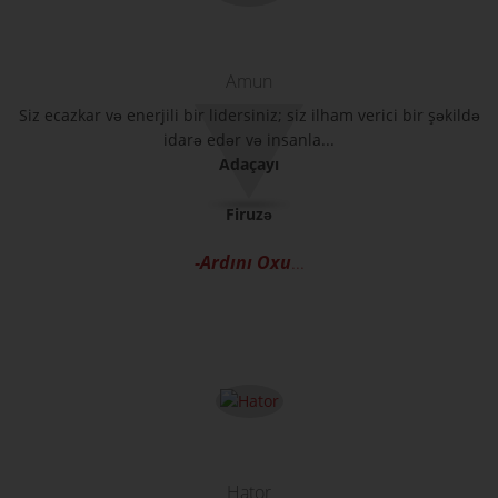
Amun
Siz ecazkar və enerjili bir lidersiniz; siz ilham verici bir şəkildə
idarə edər və insanla...
Adaçayı
Firuzə
-Ardını Oxu
...
Hator