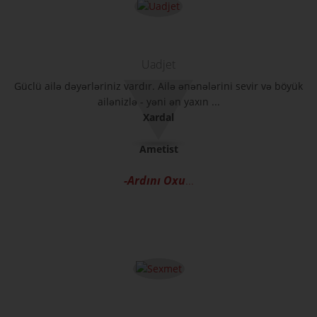
Uadjet
Güclü ailə dəyərləriniz vardır. Ailə ənənələrini sevir və böyük
ailənizlə - yəni ən yaxın ...
Xardal
Ametist
-Ardını Oxu
...