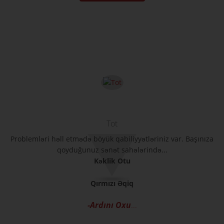
Tot
Problemləri həll etmədə böyük qabiliyyətləriniz var. Başınıza
qoyduğunuz sənət sahələrində...
Kəklik Otu
Qırmızı Əqiq
-Ardını Oxu
...