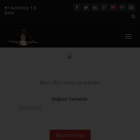
Astroloq 1.0
beta
Toggl
navig
Misir Bürcünüz və mənası
Doğum Tarixiniz: