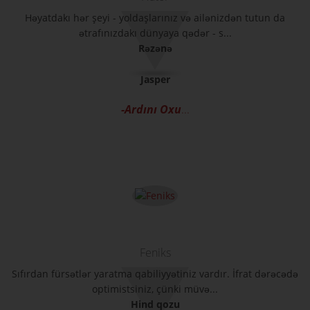
Həyatdakı hər şeyi - yoldaşlarınız və ailənizdən tutun da
ətrafınızdakı dünyaya qədər - s...
Rəzənə
Jasper
-Ardını Oxu
...
Feniks
Sıfırdan fürsətlər yaratma qabiliyyətiniz vardır. İfrat dərəcədə
optimistsiniz, çünki müvə...
Hind qozu