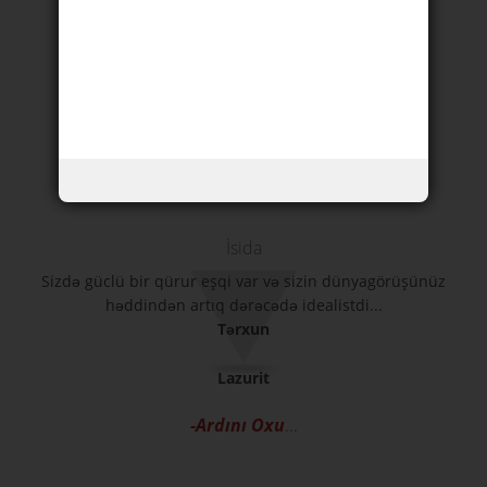
-Ardını Oxu
...
İsida
Sizdə güclü bir qürur eşqi var və sizin dünyagörüşünüz
həddindən artıq dərəcədə idealistdi...
Tərxun
Lazurit
-Ardını Oxu
...