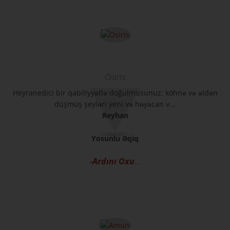
Osiris
Heyranedici bir qabiliyyətlə doğulmusunuz; köhnə və əldən
düşmüş şeyləri yeni və həyəcan v...
Reyhan
Yosunlu Əqiq
-Ardını Oxu
...