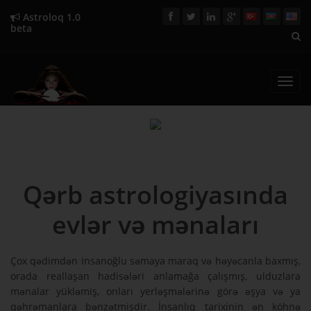
Astroloq 1.0
beta
Toggl
navig
Qərb astrologiyasında
evlər və mənaları
Çox qədimdən insanoğlu səmaya maraq və həyəcanla baxmış,
orada reallaşan hadisələri anlamağa çalışmış, ulduzlara
mənalar yükləmiş, onları yerləşmələrinə görə əşya və ya
qəhrəmanlara bənzətmişdir. İnsanlıq tarixinin ən köhnə