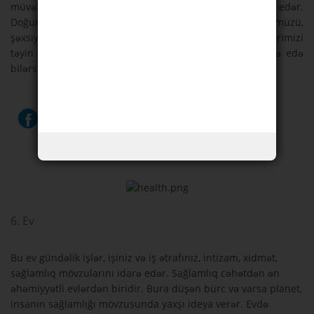
müvəffəqiyyətləri, düşmənləri və tərs taleyi təmsil edər.
Doğum anımızda planetlərin evlərdəki mövqeyi bürcümüzü,
şəxsiyyətimizi, zehni qabiiyyətimizi və digər xüsusiyyətlərimizi
təyin edər. Hər evə tıqlayaraq daha çox məlumat əldə edə
bilərsiniz.
6. Ev
Bu ev gündəlik işlər, işiniz və iş ətrafınız, intizam, xidmət,
sağlamlıq mövzularını idarə edər. Sağlamlıq cəhətdən ən
əhəmiyyətli evlərdən biridir. Bura düşən bürc və varsa planet,
insanın sağlamlığı mövzusunda yaxşı ideya verər. Evdə