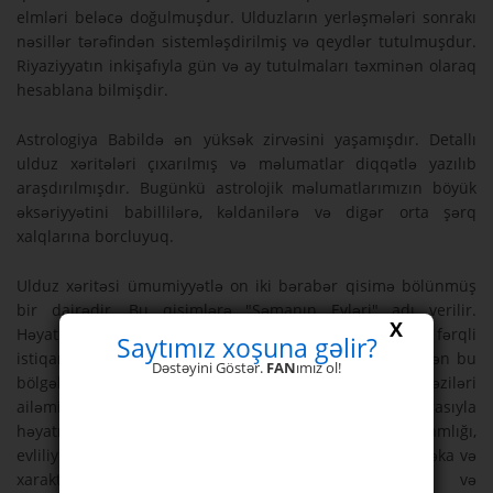
elmləri beləcə doğulmuşdur. Ulduzların yerləşmələri sonrakı
nəsillər tərəfindən sistemləşdirilmiş və qeydlər tutulmuşdur.
Riyaziyyatın inkişafıyla gün və ay tutulmaları təxminən olaraq
hesablana bilmişdir.
Astrologiya Babildə ən yüksək zirvəsini yaşamışdır. Detallı
ulduz xəritələri çıxarılmış və məlumatlar diqqətlə yazılıb
araşdırılmışdır. Bugünkü astrolojik məlumatlarımızın böyük
əksəriyyətini babillilərə, kəldanilərə və digər orta şərq
xalqlarına borcluyuq.
Ulduz xəritəsi ümumiyyətlə on iki bərabər qisimə bölünmüş
bir dairədir. Bu qisimlərə "Səmanın Evləri" adı verilir.
X
Həyatımızın fərqli sahələrini və şəxsiyyətimizin fərqli
Saytımız xoşuna gəlir?
istiqamətlərini əks etdirirlər. Planetlər kainatda gəzərkən bu
Dəstəyini Göstər.
FAN
ımız ol!
bölgələrdən yəni evlərdən keçirlər. Bəzi evlər işimizi, bəziləri
ailəmizi, bəziləri isə sağlamlığımızı təsir edir. Evlər sırasıyla
həyatı, fərdi rifahı, zənginliyi, qan bağını, uşaqları, sağlamlığı,
evliliyi və həyat müddətini, ölüm vəziyyətini və mirası, zəka və
xarakteri, həyatdakı mövqelərinizi, yoldaşlıqlar və