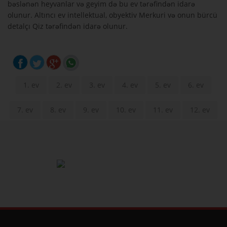
bəslənən heyvanlar və geyim də bu ev tərəfindən idarə
olunur. Altıncı ev intellektual, obyektiv Merkuri və onun bürcü
detalçı Qiz tərəfindən idarə olunur.
1. ev
2. ev
3. ev
4. ev
5. ev
6. ev
7. ev
8. ev
9. ev
10. ev
11. ev
12. ev