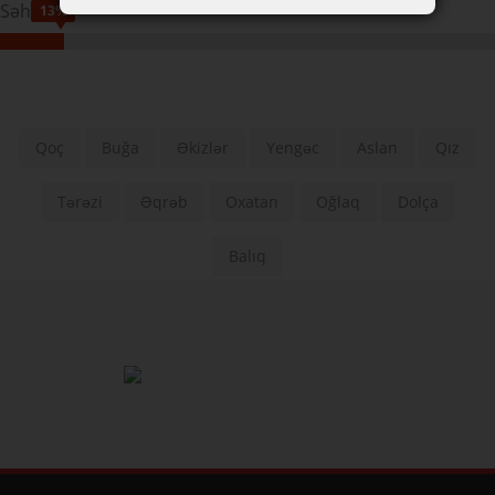
Səhhət
13%
Qoç
Buğa
Əkizlər
Yengəc
Aslan
Qız
Tərəzi
Əqrəb
Oxatan
Oğlaq
Dolça
Balıq