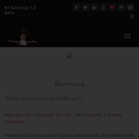
Astroloq 1.0
beta
Toggl
navig
Əkizlər bürcü üçün gündəlik şərh...
Aylıq Bürclər
|
Gündəlik Bürclər
|
Bürc Uyumu
|
Ümumi
Məlumat
Həyatınızda hər kəs üçün faydalı olacaq köklü dəyişikliklər edə