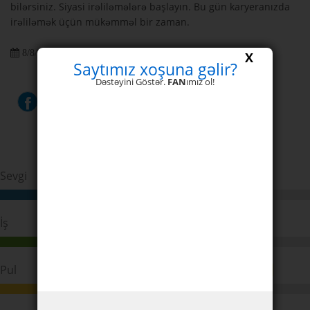
bilərsiniz. Siyasi irəliləmələrə başlayın. Bu gün karyeranızda
irəliləmək üçün mükəmməl bir zaman.
8/8/2026 3
X
Saytımız xoşuna gəlir?
Dəstəyini Göstər.
FAN
ımız ol!
Sevgi
33%
İş
77%
Pul
86%