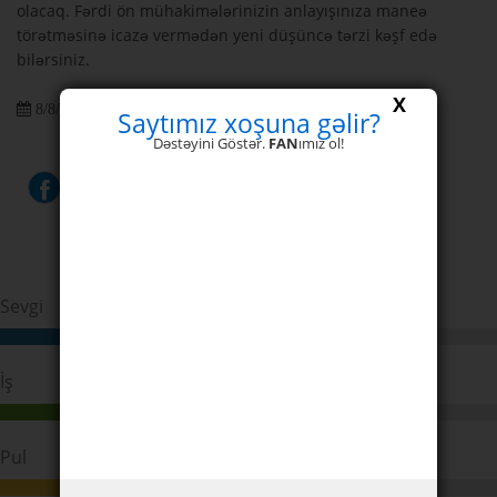
olacaq. Fərdi ön mühakimələrinizin anlayışınıza maneə
törətməsinə icazə vermədən yeni düşüncə tərzi kəşf edə
bilərsiniz.
X
8/8/2026 3
Saytımız xoşuna gəlir?
Dəstəyini Göstər.
FAN
ımız ol!
Sevgi
85%
İş
84%
Pul
68%