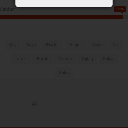
Səhhət
96%
Qoç
Buğa
Əkizlər
Yengəc
Aslan
Qız
Tərəzi
Əqrəb
Oxatan
Oğlaq
Dolça
Balıq