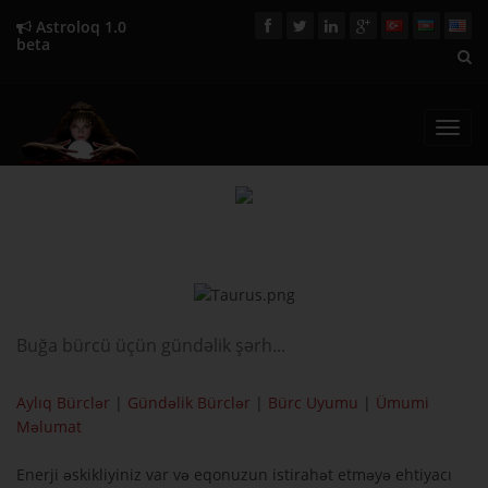
Astroloq 1.0
beta
Toggl
navig
Buğa bürcü üçün gündəlik şərh...
Aylıq Bürclər
|
Gündəlik Bürclər
|
Bürc Uyumu
|
Ümumi
Məlumat
Enerji əskikliyiniz var və eqonuzun istirahət etməyə ehtiyacı