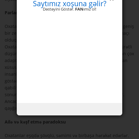
Saytımız xoşuna gəlir?
Dəstəyini Göstər.
FAN
ımız ol!
Parlaq natiq
Oxatanların uzaq fikirli, doğru mühakimə edən, əngin və geniş
bir zehinləri vardır. Parlaq natiqdirlər. Yaxşı bir araşdırmaçı
olduqları üçün yeni proyektlər yaratmağı sevərlər. Çünki
Oxatan təbiəti yeni anlayışları kəşf etməyi zəruri edər. Sürətli
düşünürlər, hissi və orijinaldırlar. Zehinləri kəşf etməkdən çox
adaptasiya etməyə uyğundur. Bu səbəblə onlarda olmayan
xüsusiyyətlərə sahib, beləliklə də onları tamamlayan
insanlarla çalışdıqları zaman böyük müvəffəqiyyət
göstərərlər. İradələri qüvvətlidir. Təşkilat mövzusunda
qabiliyyətlidirlər və üzərlərinə götürdükləri yeni proyekti
sonuna qədər aparıb nəticəyə çatarlar. Çox comərddirlər.
Ancaq bu həddindən artıq comərdliklərini, qaynaqlarını
qayğıyla istifadə etməyi bildiklərindən tarazlaya bilərlər.
Ailə və kəşf etmə paradoksu
Oxatanlar eşqdə şövqlü, səmimi və birbaşa hərəkət edərlər.