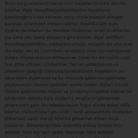
Buna qarşı, ənənəvidirlər və cinsi təbiətlərini idarə altında
tutarlar. Əgər müvəffəqiyyətsizliklərinin həyatlarını
qaraltmağına icazə versələr, qarşı cinslə təsadüfi əlaqələr
quraraq, özlərindən intiqam alarlar. Beləliklə Don Juan,
eşqbaz ola bilərlər. Bu mənada, Oxatanlar, sıravi insanlardan
çox daha çox, naxoş əlaqələrə girə bilərlər. Əgər evlilikləri
müvəffəqiyyətlidirsə, yoldaşlarına bağlı, mülayim bir ailə üzvü
olacaqlar. Ancaq içlərindəki narahatlıq onları buraxmayacaq,
yollara düşmə arzuları bitməyəcək. Çünki tez-tez özünü azad
hiss etmə ehtiyacı içindədirlər. Tez-tez yoldaşlarının və
ailələrinin yaxşılığı bahasına karyeralarının həyatlarını ələ
keçərdiyini düşünəcək və bu mövzuda qabarma-çəkilmələr
yaşayacaqlar. Oxatan qadınları eynilə Oxatan kişiləri kimidir.
Oxatan qadınlarının, eşqləri və yuvalarıyla rəqabət edəcək bir
karyeraları olmasa belə, eşqlərini, sevgilərini göstərmək
onlara çətin gəlir, bu səbəblə bəzən frigid olaraq qəbul edilə
bilərlər. Halbuki içləri çox istidir. Fərdi əlaqələrində Oxatanlar
etibarlıdır, nadir olaraq özlərinə göstərilən etibarı boşa
çıxararlar. Bununla birlikdə instinktiv olaraq hirslilik hiss
edərlər. Həm kişi həm qadın Oxatanlar necə birbaşa