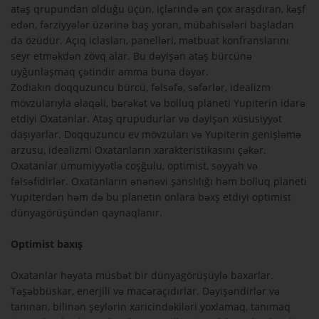
atəş qrupundan olduğu üçün, içlərində ən çox araşdıran, kəşf
edən, fərziyyələr üzərinə baş yoran, mübahisələri başladan
da özüdür. Açıq iclasları, panelləri, mətbuat konfranslarını
seyr etməkdən zövq alar. Bu dəyişən atəş bürcünə
uyğunlaşmaq çətindir amma buna dəyər.
Zodiakın doqquzuncu bürcü, fəlsəfə, səfərlər, idealizm
mövzularıyla əlaqəli, bərəkət və bolluq planeti Yupiterin idarə
etdiyi Oxatanlar. Atəş qrupudurlar və dəyişən xüsusiyyət
daşıyarlar. Doqquzuncu ev mövzuları və Yupiterin genişləmə
arzusu, idealizmi Oxatanların xarakteristikasını çəkər.
Oxatanlar ümumiyyətlə coşğulu, optimist, səyyah və
fəlsəfidirlər. Oxatanların ənənəvi şanslılığı həm bolluq planeti
Yupiterdən həm də bu planetin onlara bəxş etdiyi optimist
dünyagörüşündən qaynaqlanır.
Optimist baxış
Oxatanlar həyata müsbət bir dünyagörüşüylə baxarlar.
Təşəbbüskar, enerjili və macəraçıdırlar. Dəyişəndirlər və
tanınan, bilinən şeylərin xaricindəkiləri yoxlamaq, tanımaq