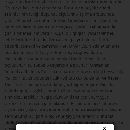
istəyərlər. İcad etmək onların, ən ilkin impulslarından biridir.
Gəzməyi, kəşf etməyi sevərlər. Bunun ən böyük səbəbi,
zehinlərinin fərqli düşüncə ölçülərinə açılma arzusunda
yatar. Ehtiraslı və optimistdirlər. Ümidləri yıxılmışkən belə
optimizmlərini davam etdirməyə çalışarlar. Təbiətlərində
güclü bir idealizm vardır. Xəyal qırıqlıqları yaşasalar belə,
təbiətlərindəki bu idealizm asanlıqla yox olmaz. Dürüst,
etibarlı, comərd və səmimidirlər. Onlar üçün ədalət anlayışı
böyük əhəmiyyət daşıyar. Haqsızlığa uğrayanların,
məzlumların yanında olar, ədaləti təmin etmək üçün
döyüşərlər, bu səbəblə üsyançı ola bilərlər. Oxatanlar
ümumiyyətlə təvazökar və dindardır. Yüksək əxlaqi həssaslığa
malikdir. Bağlı olduqları etik kodlara çox bağlanar və bəzən
Tanrı inancına Tanrıdan daha çox bağlandıqları olar. Bu
əslində qatı, sevgisiz, fanatik ritual və ənənələrə, onların
simvolizə etdikləri həqiqətlərdən daha çox əhəmiyyət
verdikləri mənasına gəlməkdədir. Bəzən dini təşkilatlara və
siyasi partiyalara artıq inanmasalar belə dəstəklərini davam
etdirərlər çünki görünüşdə hər şey yolundadır. Bununla
birlikdə əgər, özləri üçün üstünlük təmin edəcəyinə inansalar,
X
siyasətə və sistemə bağlılıqlarını dəyişdirərlər.