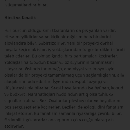
istiqamətləndirə bilər.
Hirsli və fanatik
Hər bürcün olduğu kimi Oxatanların da pis yanlan vardır.
Hirsə meyllidirlər və ən kiçik bir qığılcım belə hirslərini
alovlandıra bilər. Səbirsizdirlər. Yeni bir proyekti dərhal
həyata keçirmək istər, iş yoldaşlarından öz göstərdikləri sürəti
tələb edərlər. Bu olmadığında, hirs partlamaları keçirərlər.
Yoldaşlarına təpədən baxar və öz səylərinin tanınmasını
istəyərlər. Əslində tanınmağa, əhəmiyyət verilməyə layiq
olsalar da bir proyekti tamamlamaq üçün sağlamlıqlarını, ailə
əlaqələrini fəda edərlər. İşyerində despot, təzyiqçi və
düşüncəsiz ola bilərlər. Şəxsi həyatlarında isə öyünən, kobud
və bədxərc. Narahatlıqları həddindən artıq olsa təhlükə
siqnalları çalınar. Bəzi Oxatanlar pleyboy olar və həyatlarını
boş sərgüzəştlərlə keçirərlər. Bəziləri də əxlaqi, dini fanatizm
inkişaf etdirər. Bu fanatizm zamanla riyakarlığa çevrilə bilər.
Ərdəmlilik göstərərlər ancaq bunu çölə coşğu olaraq əks
etdirərlər.