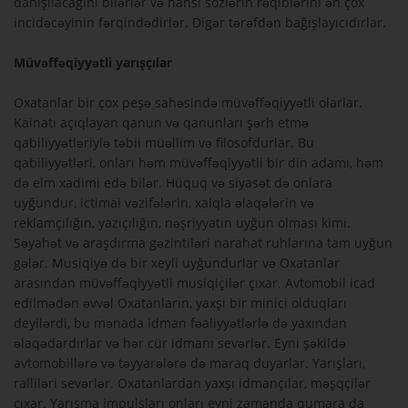
danışılacağını bilərlər və hansı sözlərin rəqiblərini ən çox
incidəcəyinin fərqindədirlər. Digər tərəfdən bağışlayıcıdırlar.
Müvəffəqiyyətli yarışçılar
Oxatanlar bir çox peşə sahəsində müvəffəqiyyətli olarlar.
Kainatı açıqlayan qanun və qanunları şərh etmə
qabiliyyətləriylə təbii müəllim və filosofdurlar. Bu
qabiliyyətləri, onları həm müvəffəqiyyətli bir din adamı, həm
də elm xadimi edə bilər. Hüquq və siyasət də onlara
uyğundur, ictimai vəzifələrin, xalqla əlaqələrin və
reklamçılığın, yazıçılığın, nəşriyyatın uyğun olması kimi.
Səyahət və araşdırma gəzintiləri narahat ruhlarına tam uyğun
gələr. Musiqiyə də bir xeyli uyğundurlar və Oxatanlar
arasından müvəffəqiyyətli musiqiçilər çıxar. Avtomobil icad
edilmədən əvvəl Oxatanların, yaxşı bir minici olduqları
deyilərdi, bu mənada idman fəaliyyətlərlə də yaxından
əlaqədardırlar və hər cür idmanı sevərlər. Eyni şəkildə
avtomobillərə və təyyarələrə də maraq duyarlar. Yarışları,
ralliləri sevərlər. Oxatanlardan yaxşı idmançılar, məşqçilər
çıxar. Yarışma impulsları onları eyni zamanda qumara da