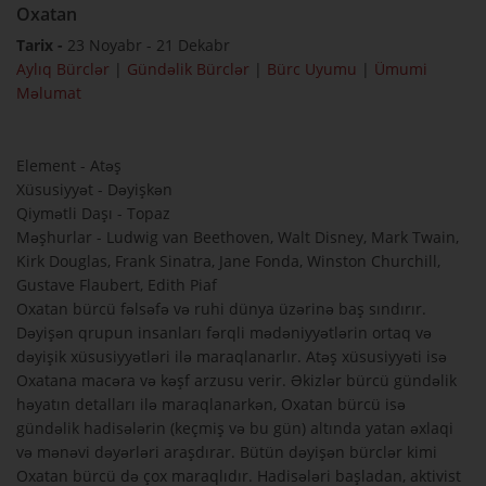
Oxatan
Tarix -
23 Noyabr - 21 Dekabr
Aylıq Bürclər
|
Gündəlik Bürclər
|
Bürc Uyumu
|
Ümumi
Məlumat
Element - Atəş
Xüsusiyyət - Dəyişkən
Qiymətli Daşı - Topaz
Məşhurlar - Ludwig van Beethoven, Walt Disney, Mark Twain,
Kirk Douglas, Frank Sinatra, Jane Fonda, Winston Churchill,
Gustave Flaubert, Edith Piaf
Oxatan bürcü fəlsəfə və ruhi dünya üzərinə baş sındırır.
Dəyişən qrupun insanları fərqli mədəniyyətlərin ortaq və
dəyişik xüsusiyyətləri ilə maraqlanarlır. Atəş xüsusiyyəti isə
Oxatana macəra və kəşf arzusu verir. Əkizlər bürcü gündəlik
həyatın detalları ilə maraqlanarkən, Oxatan bürcü isə
gündəlik hadisələrin (keçmiş və bu gün) altında yatan əxlaqi
və mənəvi dəyərləri araşdırar. Bütün dəyişən bürclər kimi
Oxatan bürcü də çox maraqlıdır. Hadisələri başladan, aktivist