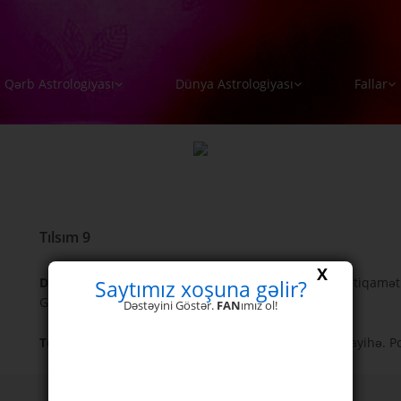
Qərb Astrologiyası
Dünya Astrologiyası
Fallar
Tılsım 9
X
Düz -
Tamamlama və müvəffəqiyyət. Həyatın yaxşı istiqamət
Saytımız xoşuna gəlir?
Güvən, tədbir və müvəffəqiyyət.
Dəstəyini Göstər.
FAN
ımız ol!
Ters -
Dostluqlar və evlə əlaqədar bir itki. Etibarsız layihə. 