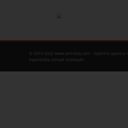
© 2013-2022 www.astroloq.com - Saytımız əyləncə m
hiperlinklə istinad mütləqdir.