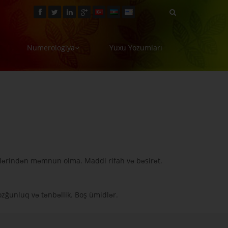
Numerologiya
Yuxu Yozumları
lərindən məmnun olma. Maddi rifah və bəsirət.
Pozğunluq və tənbəllik. Boş ümidlər.