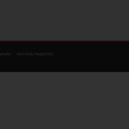
ələdçi
Astroloq Haqqında