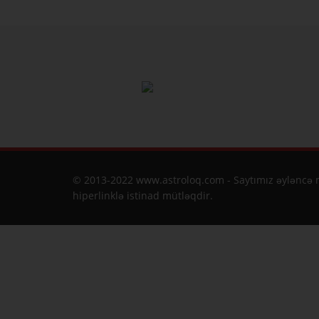
© 2013-2022 www.astroloq.com - Saytımız əyləncə m
hiperlinklə istinad mütləqdir.