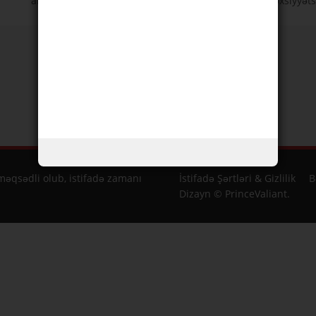
artıq qoruma, yuvanı yıxacaq kasıblıq. Lənət və ya şəxsiyyətsi
əqsədli olub, istifadə zamanı
İstifadə Şərtləri & Gizlilik
B
Dizayn © PrinceValiant.