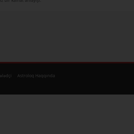
z bir kainat anlayışı.
ələdçi
Astroloq Haqqında