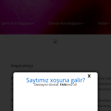
Qərb Astrologiyası
Dünya Astrologiyası
Fallar
İmperatriça
X
Düz -
Səmərə, bolluq, maddi zövq, rahatlıq, pis mövqedə lüks 
Saytımız xoşuna gəlir?
duyğusu. Gələcəkdəki böyümə üçün əmin bir təməl, böyümə sim
Dəstəyini Göstər.
FAN
ımız ol!
yuvada sabitlik, qoruma və diqqət. Təbiətlə təmas nəticəsind
Ters -
Kasıblıq, maddi imkanların itkisi, balanssızlıq törədəcə
uğrama ehtimalı. Eşqdən soyuma, sonsuzluq və ya istənməyə