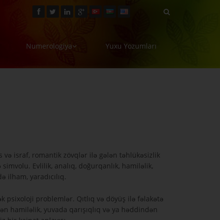
Numerologiya
Yuxu Yozumları
və israf, romantik zövqlər ilə gələn təhlükəsizlik
volu. Evlilik, analıq, doğurqanlık, hamiləlik,
ə ilham, yaradıcılıq.
k psixoloji problemlər. Qıtlıq və döyüş ilə fəlakətə
n hamiləlik, yuvada qarışıqlıq və ya həddindən