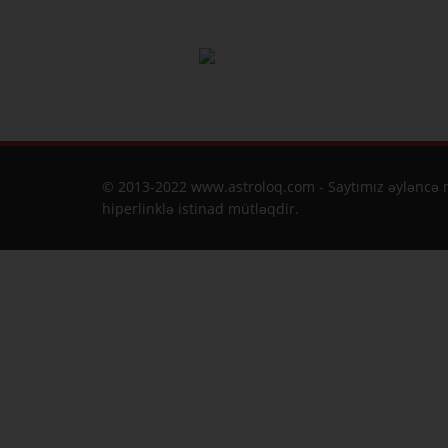
© 2013-2022 www.astroloq.com - Saytımız əyləncə m
hiperlinklə istinad mütləqdir.