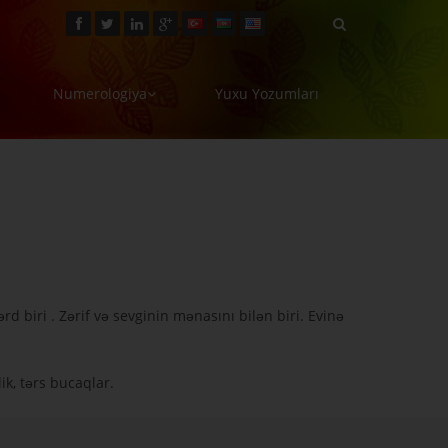
Numerologiya
Yuxu Yozumları
d biri . Zərif və sevginin mənasını bilən biri. Evinə
k, tərs bucaqlar.