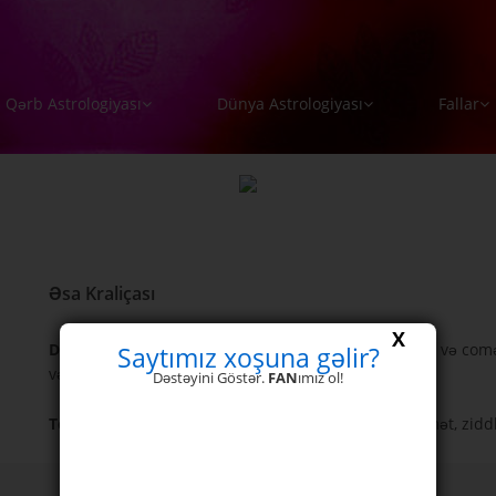
Qərb Astrologiyası
Dünya Astrologiyası
Fallar
Əsa Kraliçası
X
Düz -
Anlayışlı və sevgi dolu qumral bir qadın. İçdən və comər
Saytımız xoşuna gəlir?
və təbiətə düşkün.
Dəstəyini Göstər.
FAN
ımız ol!
Ters -
Qısqanclıq, aydın olmayan duyğular, müqavimət, ziddli