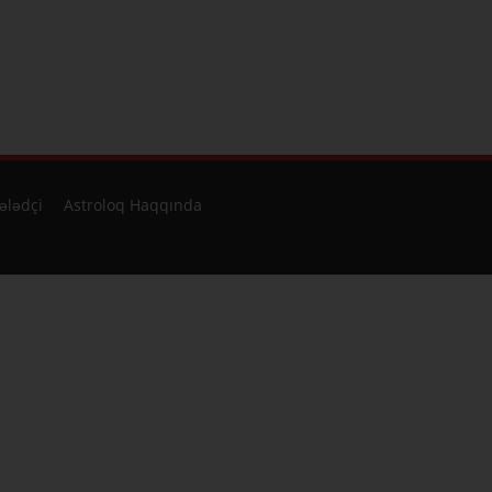
ələdçi
Astroloq Haqqında