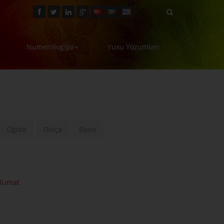
Numerologiya
Yuxu Yozumları
Oğlaq
Dolça
Balıq
lumat