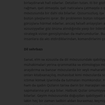
birləşdirərək həll edərlər. Detalları tutan, iti bir 
rəğmən, qəti olmaqda, qəti nəticələrə çatmaqda o qəd
mövzusunda bir dahi ola bilərlər. Qüsursuzluq, işə 
bütün şövqlərini qırar. Bir problemin bütün istiq
görüşlərə hörmət edərlər, ancaq fəlsəfi anlayışları
xüsusiyyətlər göz önünə alındığında yaxşı bir lider
strategik vizion genişliyindən də məhrumdurlar. Bu sə
insanlara da əks etdirdiklərindən, komandirlərini ç
Dil sehrbazı
Sənət, elm və xüsusilə də dil mövzusundakı qabiliyyə
mühakimələri yerinə qrammatika və etimologiya mövzus
araşdırma və bənzər mövzularda bir xeyli məharətlid
onları kitabxanaçılıq, mühasibat kimi mövzularda son
ictimai kömək işlərində də tutmaları mümkündür. Həki
həm də qadın Qızların tarixə dərin bir maraqları var
sapmalarına yol aça bilər. Halbuki Qızlar ümumiyyə
bilərlər. Geyim mövzusunda doğuşdan qabiliyyətli ola
lakin heç bir zaman tədbiri əldən buraxmaz, keçmiş