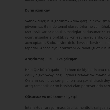
Dərin axan çay
Səthdə duyğusuz görünmələrinə qarşı bir çox Qız 
güvənməz. Əslində təməl olaraq özlərinə və mühakimə
təcrübəli, xaricə dönük olmadıqlarını düşünərlər. B
üçün, insanlarla praktik və konkret mövzularda, yold
axmaqdadır. Sadə, sevinc dolu, həssas, bəsirətli, dan
taparlar. Ancaq eyni praktikanı və rahatlığı öz xüs
Araşdırmaçı, üsullu və çalışqan
Həm Qız bürcü qadınında həm də kişisində onu cazib
evliliyin gətirəcəyi bağlılıqdan ürksələr də, evləndi
Qızların sevmə və sevişmə forması çox ehtiraslı de
artıq romantik, dərin hissləri olan partnyorlarla ra
Qüsursuz və mükəmməlliyətçi
İntellektual, araşdırmaçı, üsullu, məntiqli, çalışqa