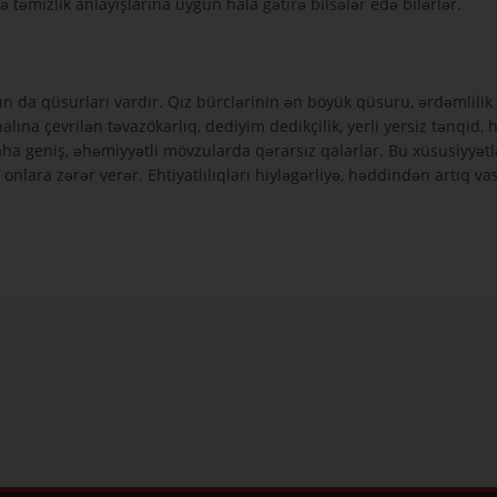
 təmizlik anlayışlarına uyğun hala gətirə bilsələr edə bilərlər.
ın da qüsurları vardır. Qız bürclərinin ən böyük qüsuru, ərdəmlili
k halına çevrilən təvazökarlıq, dediyim dedikçilik, yerli yersiz tənq
aha geniş, əhəmiyyətli mövzularda qərarsız qalarlar. Bu xüsusiyyətl
onlara zərər verər. Ehtiyatlılıqları hiyləgərliyə, həddindən artıq vas