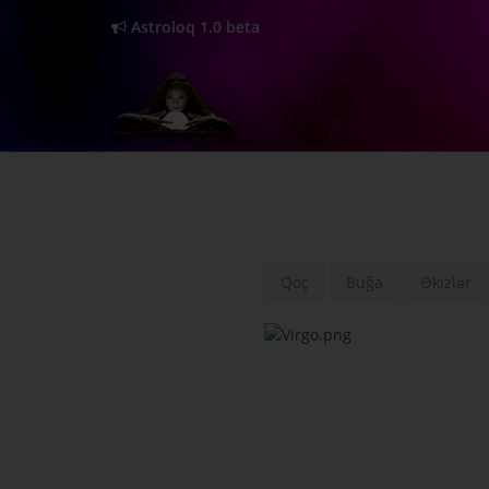
Astroloq 1.0 beta
Qoç
Buğa
Əkizlər