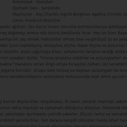
Xüsusiyyət - Dəyişkən
Qiymətli Daşı - Sardoniks
Məşhurlar - Ray Charles, Ingrid Bergman, Agatha Christie, G
Loren, Friedrich Nietzche
ədər ağıllıdır. Qız bürcü insanı xüsusilə kommunikasiya qabiliyyə
raq dağıtmaz amma oda özünü detallarda itirər. Heç bir bürc Başaq 
həmişə bir şey etmək, məhsuldar olmaq istər və gördüyü işi ən yax
lan Qızın təşkilatçılıq, müqayisə, ölçmə, dəyər biçmə və qüsursuz ha
n deyildir. Asan uyğunlaşa bilən, səhvlərinin fərqinə vardığı anda
rinin uşaqları Qızlar. Torpaq qrupuna aiddirlər və xüsusiyyətləri də
 "bakirə" mənasını verən Virgo adıyla birləşdiyi zaman, Qız xarakte
lən yeganə bürcdür. Qrupu olan torpaq və dəyişən xüsusiyyəti də on
zların xarakteristikasını anlamamız mövzusunda xeyli zehin açıcıdır
 bunlar deyilə bilər; müşahidəçi, iti zəkalı, tənqidi, məntiqli, səbir
unun daha məntiqli və zəmanətli olduğunu düşünər. Romantik olara
lar, yaxınlıqlar qurmaqda çətinlik çəkərlər. Ölçülü, təmiz və vasva
 problem yarada bilər. Son dərəcə tənqidi olduqları halda özləri tən
və mükəmməlliyətçiliyi bəzən ağaclardan meşəni görməyinə maneə tö