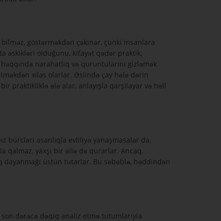
bilməz, göstərməkdən çəkinər, çünki insanlara
 əskikləri olduğunu, kifayət qədər praktik,
ri haqqında narahatlıq və quruntularını gizləmək
etməkdən xilas olarlar. Əslində çay hələ dərin
r praktikliklə ələ alar, anlayışla qarşılayar və həll
z bürcləri asanlıqla evliliyə yanaşmasalar da,
la qalmaz, yaxşı bir ailə də qurarlar. Ancaq,
zaq dayanmağı üstün tutarlar. Bu səbəblə, həddindən
ni son dərəcə dəqiq analiz etmə tutumlarıyla