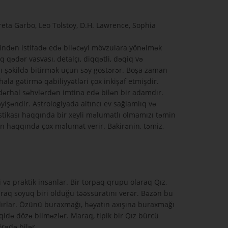
reta Garbo, Leo Tolstoy, D.H. Lawrence, Sophia
tindən istifadə edə biləcəyi mövzulara yönəlmək
qədər vasvası, detalçı, diqqətli, dəqiq və
şı şəkildə bitirmək üçün səy göstərər. Boşa zaman
la gətirmə qabiliyyətləri çox inkişaf etmişdir.
 dərhal səhvlərdən imtina edə bilən bir adamdır.
yişəndir. Astrologiyada altıncı ev sağlamlıq və
ristikası haqqında bir xeyli məlumatlı olmamızı təmin
un haqqında çox məlumat verir. Bakirənin, təmiz,
.
li və praktik insanlar. Bir torpaq qrupu olaraq Qız,
q soyuq biri olduğu təəssüratını verər. Bəzən bu
sıdırlar. Özünü buraxmağı, həyatın axışına buraxmağı
qidə dözə bilməzlər. Maraq, tipik bir Qız bürcü
rədə bilər.