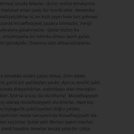
görməyi unuda bilərlər. Qızlar realist olmalarına
i məharət onları yaxşı bir texnik edər. Mexanika
iyətçidirlər ki, ən kiçik şeyin belə tərs getməsi
ularda müvəffəqiyyət qazana bilməzlər. Fərqli
 nəticələrə güvənməzlər. Qızlar bütün bu
r, ümumiyyətlə bir liderdə olması lazım gələn
 iştirakçıdır. Özlərinə olan etibarsızlıqlarını
fadə etməkdə onlara çatan olmaz. Dilin ədəbi
güclü bir yaddaşları vardır. Ayrıca, texniki şəkil,
unda diqqətlidirlər, statistikaya olan maraqları
r, fizik və əczaçı da ola bilərlər. Müvəffəqiyyəti
çı olaraq müvəffəqiyyətli ola bilərlər. Həm kişi
ə hiyləgərlik qabiliyyətləri doğru yoldan
ü qadınları moda sənayesində müvəffəqiyyətli ola
r seçsinlər Qızlar yeni fikirləri qəbul edərlər,
Kənd həyatını sevərlər ancaq yaxşı bir cütçü