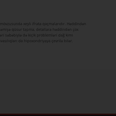
k mövzusunda xeyli ifrata qaçmalarıdır. Həddindən
id, həmişə qüsur tapma, detallara həddindən çox
əri səbəbiylə də kiçik problemləri dağ kimi
vasılıqları da hipoxondriyaya çevrilə bilər.