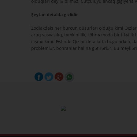
olduqları deyilə bilməz. Cütçülüyü ancaq gigiyena və
Şeytan detalda gizlidir
Zodiakdakı hər bürcün qüsurları olduğu kimi Qızlar
artıq vasvasılıq, təmkinlilik, köhnə moda bir iffətli
ilişmə kimi. Əslində Qızlar detallarla boğularkən, d
problemlər, böhranlar halına gətirərlər. Bu meylləri 