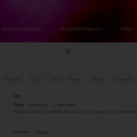
Qərb Astrologiyası
Dünya Astrologiyası
Fallar
Yengəc
Aslan
Qız
Tərəzi
Əqrəb
Oxatan
Qız
Tarix -
24 Avqust - 23 Sentyabr
Aylıq Bürclər
|
Gündəlik Bürclər
|
Bürc Uyumu
|
Ümumi Mə
Element - Torpaq