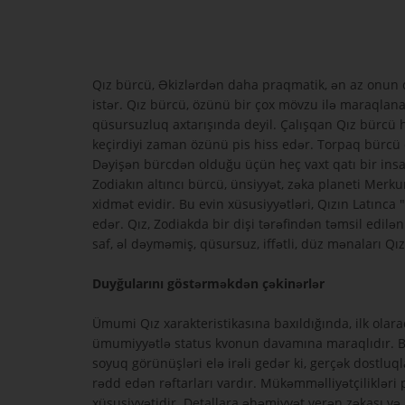
Qız bürcü, Əkizlərdən daha praqmatik, ən az onun q
istər. Qız bürcü, özünü bir çox mövzu ilə maraqlana
qüsursuzluq axtarışında deyil. Çalışqan Qız bürcü 
keçirdiyi zaman özünü pis hiss edər. Torpaq bürcü o
Dəyişən bürcdən olduğu üçün heç vaxt qatı bir insa
Zodiakın altıncı bürcü, ünsiyyət, zəka planeti Merku
xidmət evidir. Bu evin xüsusiyyətləri, Qızın Latınca
edər. Qız, Zodiakda bir dişi tərəfindən təmsil edi
saf, əl dəyməmiş, qüsursuz, iffətli, düz mənaları Qı
Duyğularını göstərməkdən çəkinərlər
Ümumi Qız xarakteristikasına baxıldığında, ilk olaraq
ümumiyyətlə status kvonun davamına maraqlıdır. B
soyuq görünüşləri elə irəli gedər ki, gerçək dostluq
rədd edən rəftarları vardır. Mükəmməlliyətçilikləri
xüsusiyyətidir. Detallara əhəmiyyət verən zəkası 