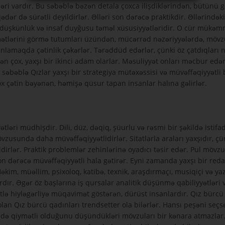
gözləri vardır. Bu səbəblə bəzən detala çoxca ilişdiklərindən, bütünü 
ər də sürətli deyildirlər. Əlləri son dərəcə praktikdir. Əllərindək
düşkünlük və insaf duyğusu təməl xüsusiyyətləridir. O cür mükəmməll
amətlərini görmə tutumları üzündən, mücərrəd nəzəriyyələrdə, mövz
 anlamaqda çətinlik çəkərlər. Tərəddüd edərlər, çünki öz çatdıqları
dən çox, yaxşı bir ikinci adam olarlar. Məsuliyyət onları məcbur edə
bəblə Qızlar yaxşı bir strategiya mütəxəssisi və müvəffəqiyyətli bir
ox çətin bəyənən, həmişə qüsur tapan insanlar halına gəlirlər.
tləri müdhişdir. Dili, düz, dəqiq, şüurlu və rəsmi bir şəkildə isti
unda daha müvəffəqiyyətlidirlər. Sitatlarla araları yaxşıdır, çünki 
irlər. Praktik problemlər zehinlərinə oyadıcı təsir edər. Pul mövzus
 dərəcə müvəffəqiyyətli hala gətirər. Eyni zamanda yaxşı bir redakto
m, müəllim, psixoloq, katibə, texnik, araşdırmaçı, musiqiçi və yazı
dır. Əgər öz başlarına iş qursalar analitik düşünmə qabiliyyətləri v
tlə hiyləgərliyə müqavimət göstərən, dürüst insanlardır. Qız bürc
n Qız bürcü qadınları trendsetter ola bilərlər. Hansı peşəni seçsələ
də qiymətli olduğunu düşündükləri mövzuları bir kənara atmazlar. 