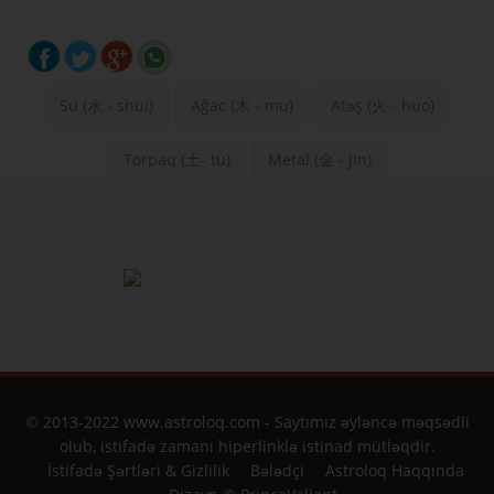
Su (水 - shui)
Ağac (木 - mu)
Atəş (火 - huo)
Torpaq (土- tu)
Metal (金 - jin)
© 2013-2022 www.astroloq.com - Saytımız əyləncə məqsədli
olub, istifadə zamanı hiperlinklə istinad mütləqdir.
İstifadə Şərtləri & Gizlilik
Bələdçi
Astroloq Haqqında