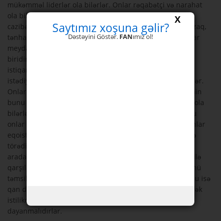
mükəmməl liderlər ola bilərlər. Onlar rəqabətçi və narahat
ola bilərlər. Atəş Elementli insanlar olduqca maqnetik
X
Saytımız xoşuna gəlir?
cazibəyə sahib olma meylindədir. Onlar digərlərindən uzaq,
Dəstəyini Göstər.
FAN
ımız ol!
tənha qalmağı sevməzlər. Onlar sevdikləriylə güclü bağlar
meydana gətirməyi seçər. Atəş etibarlı və özündən əmin
biridir. Onlar yeni bir şey kəşf etməyi sevər. Parlaq və
istiqanlıdır, ayrıca qərarlı və dramatikdir. Onlar həyatda
istədiyi şeyləri əldə etmə mövzusunda aqressiv ola bilərlər.
Onlar qabiliyyətli natiqlərdir. Onlar ağıllıdır və digərlərinin
bunu bilməsini istəyirlər. Onlar həddindən artıq həssas ola
bilərlər. Əgər səbirli və şəfqətli olmağı öyrənə bilsələr bu
onlar üçün çox yaxşı olacaq. Atəş Elementinə sahib insanlar
eqoist və düşüncəsiz də ola bilər. Onların işlərinə maneə
törədildiyi zaman səbirsiz olarlar. Lakin maneələri zorla
aradan qaldırmağa çalışdıqları zaman, daha çox maneə ilə
qarşılaşacaqlar. Atəş Elementi Cənubu və yaz mövsümünü
təmsil edər. Atəşin ən diqqətə çarpan rəngi qırmızıdır. Bu isə
qan dövranı sistemi və ürək ilə əlaqəlidir. Onlar çox yüksək
istilikdən və həddindən artıq romantikadan uzaq
dayanmalıdırlar.