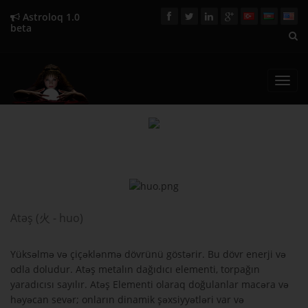
Astroloq 1.0
beta
Toggl
navig
Atəş (火 - huo)
Yüksəlmə və çiçəklənmə dövrünü göstərir. Bu dövr enerji və
odla doludur. Atəş metalın dağıdıcı elementi, torpağın
yaradıcısı sayılır. Atəş Elementi olaraq doğulanlar macəra və
həyəcan sevər; onların dinamik şəxsiyyətləri var və